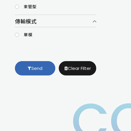
束管型
傳輸模式
單模
Send
Clear Filter
C