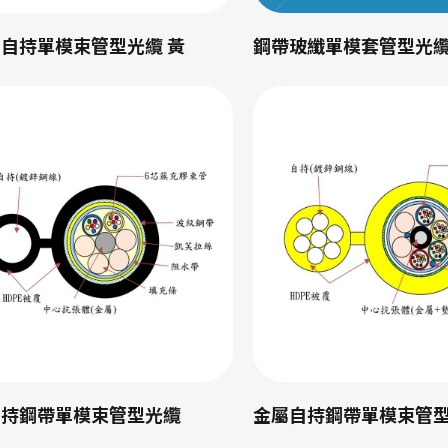
自持單模束管型光纜 黃
鋼帶玻纖單模套管型光纜
自持鋼帶單模束管型光纜
金屬自持鋼帶單模束管型