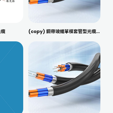
光纜
(copy) 鋼帶玻纖單模套管型光纜8C