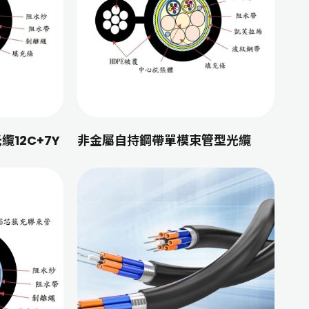
12C+7Y
非金屬自持鋼帶單模束管型光纜