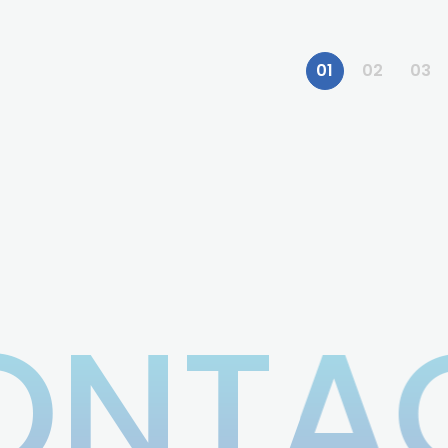
01
02
03
ONTA