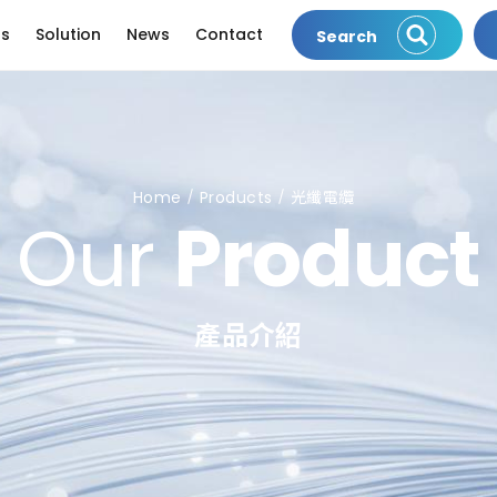
ts
Solution
News
Contact
Search
Home
Products
光纖電纜
Our
Product
產品介紹