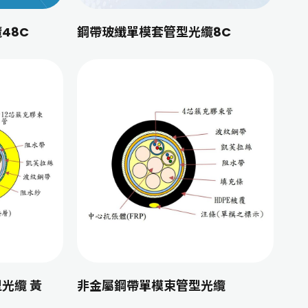
48C
鋼帶玻纖單模套管型光纜8C
光纜 黃
非金屬鋼帶單模束管型光纜