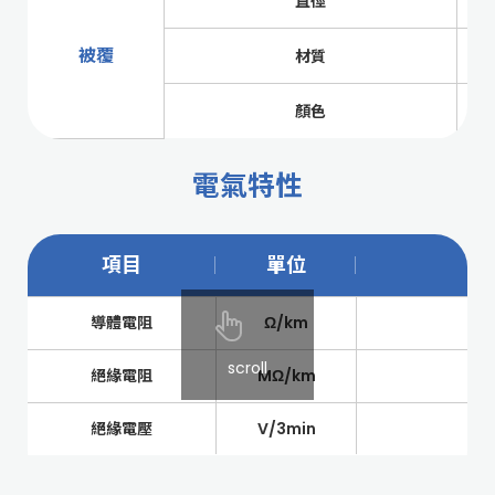
直徑
被覆
材質
顏色
電氣特性
項目
單位
導體電阻
Ω/km
scroll
絕緣電阻
MΩ/km
絕緣電壓
V/3min