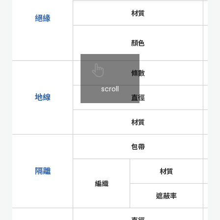
材質
絕緣
顏色
條數
scroll
地線
直徑
材質
包帶
隔離
材質
編織
遮蔽率