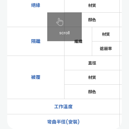
絕緣
材質
顏色
scroll
材質
隔離
編織
遮蔽率
直徑
被覆
材質
顏色
工作溫度
彎曲半徑(安裝)