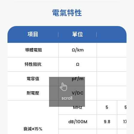
電氣特性
項目
單位
導體電阻
Ω/km
特性阻抗
Ω
電容值
pF/m
耐電壓
V/DC
scroll
MHz
5
55
dB/100M
9.8
17.6
衰減±15%