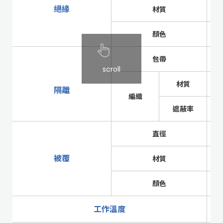
絕緣
材質
顏色
包帶
scroll
材質
隔離
編織
遮蔽率
直徑
被覆
材質
顏色
工作溫度