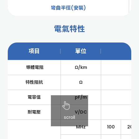
彎曲半徑(安裝)
電氣特性
項目
單位
導體電阻
Ω/km
特性阻抗
Ω
電容值
pF/m
耐電壓
V/DC
scroll
MHz
100
200