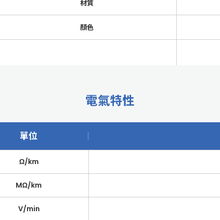
材質
顏色
電氣特性
單位
Ω/km
MΩ/km
V/min