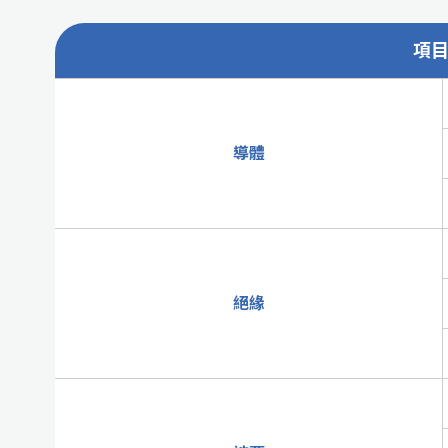
項
導體
絕緣