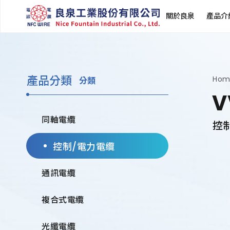
關於良泉
產品介
產品分類
Hom
分類
V
同軸電纜
控
控制/電力電纜
通訊電纜
複合式電纜
光纖電纜