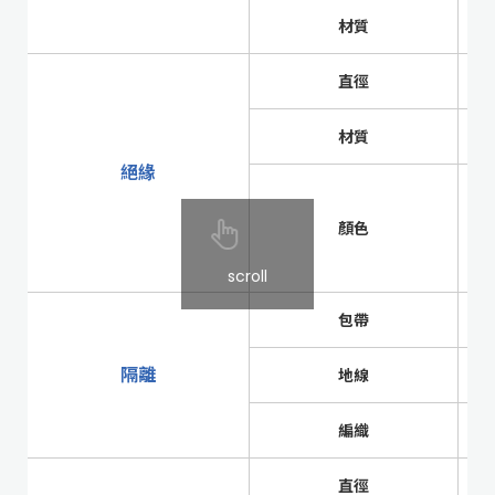
材質
直徑
材質
絕緣
顏色
scroll
包帶
隔離
地線
編織
直徑