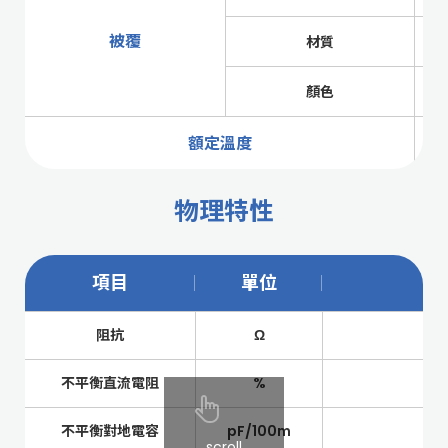
被覆
材質
顏色
額定溫度
物理特性
項目
單位
阻抗
Ω
不平衡直流電阻
%
不平衡對地電容
pF/100m
scroll