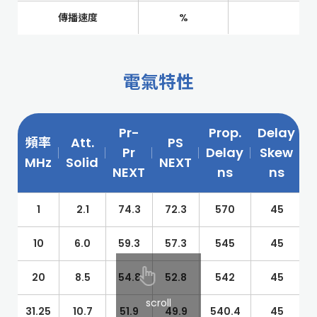
傳播速度
%
電氣特性
Pr-
Prop.
Delay
頻率
Att.
PS
R
Pr
Delay
Skew
MHz
Solid
NEXT
NEXT
ns
ns
1
2.1
74.3
72.3
570
45
10
6.0
59.3
57.3
545
45
20
8.5
54.8
52.8
542
45
scroll
31.25
10.7
51.9
49.9
540.4
45