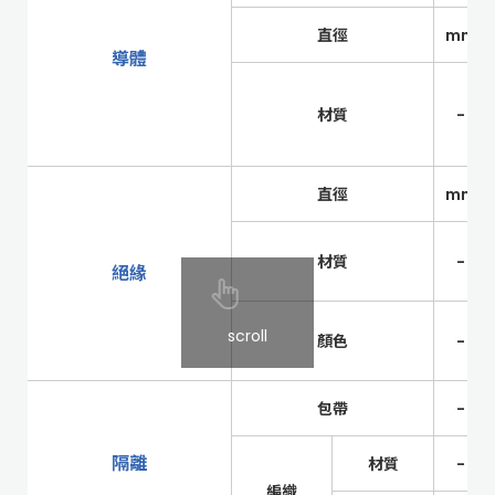
直徑
mm
導體
材質
-
直徑
mm
材質
-
絕緣
scroll
顏色
-
包帶
-
隔離
材質
-
編織