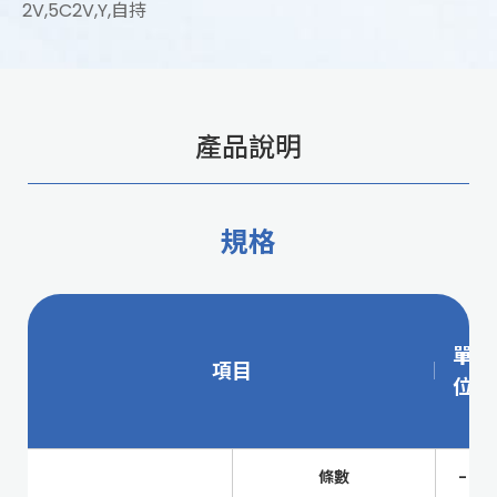
2V,5C2V,Y,自持
產品說明
規格
單
項目
位
條數
-