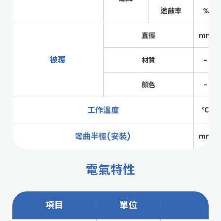
遮蔽率
%
直徑
mm
被覆
材質
-
顏色
-
工作溫度
℃
彎曲半徑(安裝)
mm
電氣特性
項目
單位