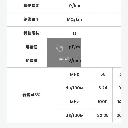
導體電阻
Ω/km
絕緣電阻
MΩ/km
特性阻抗
Ω
電容值
pF/m
scroll
耐電壓
V/min
MHz
55
211
dB/100M
5.24
9.41
衰減±15%
MHz
1000
1450
dB/100M
22.35
26.2