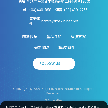
新增
桃園市平鎮區中豐路南勢二段460巷126號
Tel
(03)439-1818
(03)439-2255
傳真
電子郵
nfwire@ms7.hinet.net
件
關於良泉
產品介紹
解決方案
最新消息
聯絡我們
FOLLOW US
Copyright ©
2026
Nice Fountain Industrial
All Rights
Reserved.
設計
by
iBest
我們使用 Cookie 以允許我們網站的正常工作、個性化設計內容和廣告、